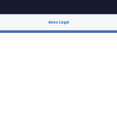
Volver
ía
Abogados
Estrategia
Noticias
to
de Privacidad
Aviso Legal