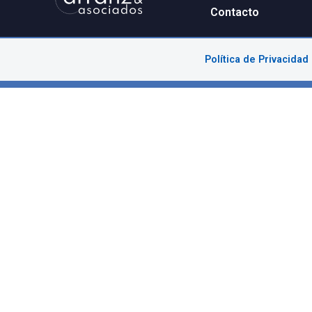
Facebook
LinkedIn
ANTERIOR
Ant
Asesor
Contac
Política 