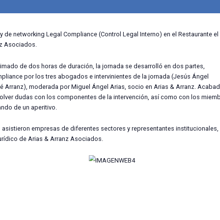
da informativa y de networking Legal Compliance (Control Lega
or Arias & Arranz Asociados.
n período aproximado de dos horas de duración, la jornada se
s de Legal Compliance por los tres abogados e intervinientes
raver y Bartolomé Arranz), moderada por Miguel Ángel Arias, s
ron charlar y resolver dudas con los componentes de la inter
orking, disfrutando de un aperitivo.
ornada, a la cual asistieron empresas de diferentes sectores y 